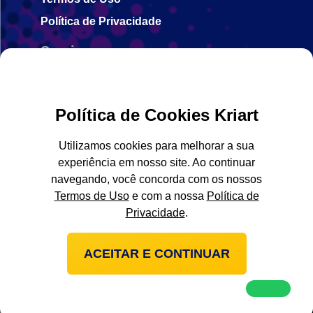
Política de Privacidade
Serviços
Envie seus arquivos
Gravação em Chapas CTP
Política de Cookies Kriart
Insumos gráficos
Utilizamos cookies para melhorar a sua
Fechamento de arquivos
experiência em nosso site. Ao continuar
Contato
navegando, você concorda com os nossos
Termos de Uso
e com a nossa
Política de
Entre em contato
Privacidade
.
ACEITAR E CONTINUAR
Todos os direitos reservados ©2026
kriart.net
Designed & Crafted by
Pyra Digital Marketing