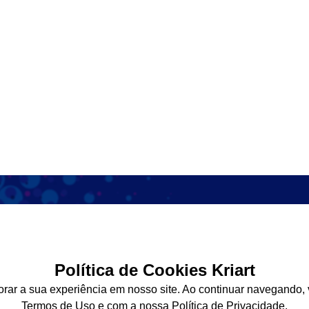
Institucional
Serviços
Política de Cookies Kriart
A Kriart
Envie seus
orar a sua experiência em nosso site. Ao continuar navegando
Termos de Uso
Gravação 
Termos de Uso
e com a nossa
Política de Privacidade
.