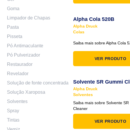
Goma
Limpador de Chapas
Alpha Cola 520B
Alpha Druck
Pasta
Colas
Pisseta
Saiba mais sobre Alpha Cola 
Pó Antimaculante
Pó Pulverizador
VER PRODUTO
Restaurador
Revelador
Solvente SR Gummi Cl
Solução de fonte concentrada
Alpha Druck
Solução Xaroposa
Solventes
Solventes
Saiba mais sobre Solvente S
Cleaner
Spray
Tintas
VER PRODUTO
Verniz