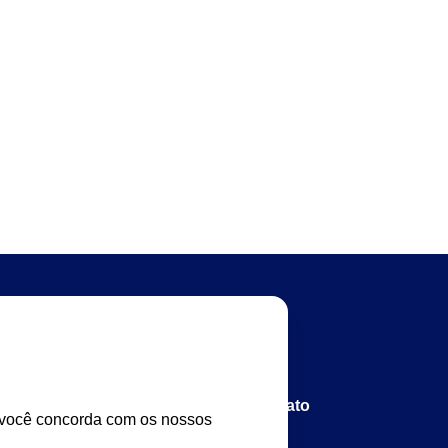
Contato
 arquivos
Entre em contato
, você concorda com os nossos
em Chapas CTP