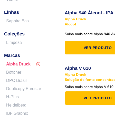
Linhas
Alpha 940 Álcool - IPA
Alpha Druck
Saphira Eco
Álcool
Coleções
Saiba mais sobre Alpha 940 Álc
Limpeza
VER PRODUTO
Marcas
Alpha Druck
Alpha V 610
Böttcher
Alpha Druck
Solução de fonte concentra
DPC Brasil
Saiba mais sobre Alpha V 610
Duplicopy Eurostar
H-Plus
VER PRODUTO
Heidelberg
IBF Graphix