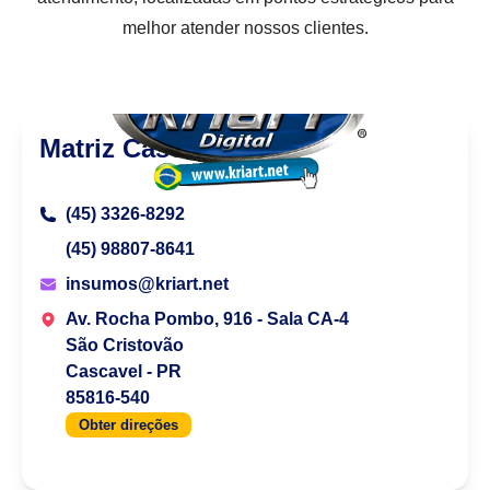
melhor atender nossos clientes.
Matriz Cascavel
(45) 3326-8292
(45) 98807-8641
insumos@kriart.net
Av. Rocha Pombo, 916 - Sala CA-4
São Cristovão
Cascavel - PR
85816-540
Obter direções