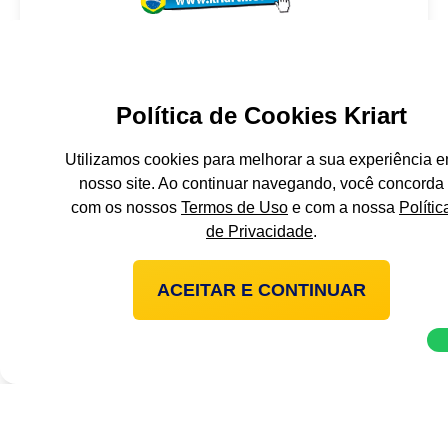
(49) 3304-8292
(49) 3304-7002
(49) 98914-9003
Política de Cookies Kriart
R. Manoel Ferraz de Campos Sáles, 461D -
São Cristovão
Utilizamos cookies para melhorar a sua experiência 
Chapecó - SC
nosso site. Ao continuar navegando, você concorda
89804-011
com os nossos
Termos de Uso
e com a nossa
Polític
Obter direções
de Privacidade
.
ACEITAR E CONTINUAR
Unidades de Atendimento