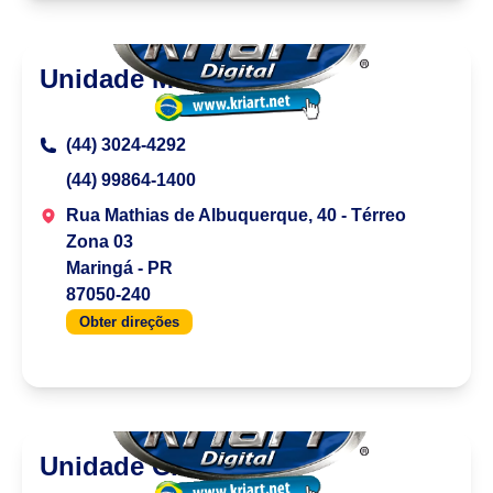
Unidade Maringá
(44) 3024-4292
(44) 99864-1400
Rua Mathias de Albuquerque, 40 - Térreo
Zona 03
Maringá - PR
87050-240
Obter direções
Unidade Chapecó