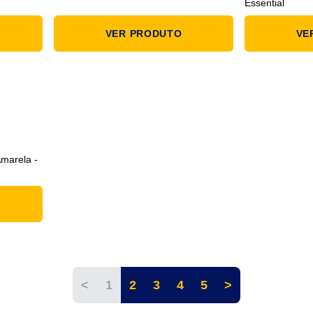
Essential
VER PRODUTO
VE
Amarela -
<
1
2
3
4
5
>